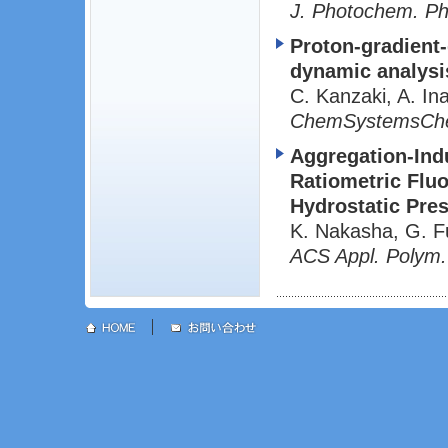
J. Photochem. Ph
Proton-gradient-
dynamic analysi
C. Kanzaki, A. I
ChemSystemsC
Aggregation-Ind
Ratiometric Flu
Hydrostatic Pre
K. Nakasha, G. F
ACS Appl. Polym.
│