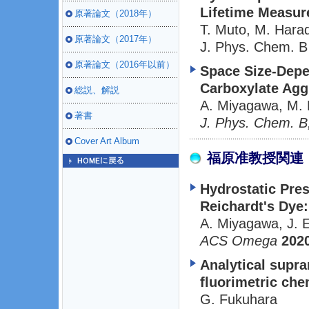
Lifetime Measu
原著論文（2018年）
T. Muto, M. Hara
原著論文（2017年）
J. Phys. Chem. 
原著論文（2016年以前）
Space Size-Depe
Carboxylate Agg
総説、解説
A. Miyagawa, M. 
著書
J. Phys. Chem. B
Cover Art Album
福原准教授関連
Hydrostatic Pres
Reichardt's Dye:
A. Miyagawa, J. E
ACS Omega
202
Analytical supra
fluorimetric ch
G. Fukuhara