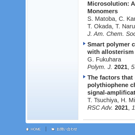
Microsolution: A
Monomers
S. Matoba, C. Ka
T. Okada, T. Nar
J. Am. Chem. So
Smart polymer c
with allosterism
G. Fukuhara
Polym. J.
2021
,
5
The factors that
polythiophene c
signal-amplifica
T. Tsuchiya, H. M
RSC Adv.
2021
,
1
│