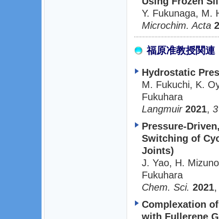
Using Frozen Sil
Y. Fukunaga, M. 
Microchim. Acta
福原准教授関連
Hydrostatic Pre
M. Fukuchi, K. O
Fukuhara
Langmuir
2021
,
3
Pressure-Driven,
Switching of Cyc
Joints)
J. Yao, H. Mizuno
Fukuhara
Chem. Sci.
2021
Complexation of
with Fullerene