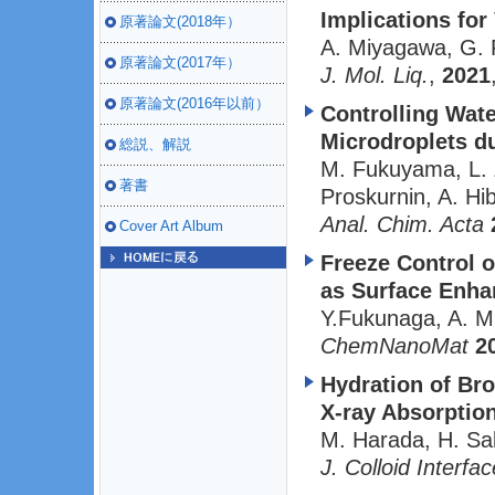
Implications for
原著論文(2018年）
A. Miyagawa, G. 
原著論文(2017年）
J. Mol. Liq.
,
2021
原著論文(2016年以前）
Controlling Wat
Microdroplets d
総説、解説
M. Fukuyama, L. 
著書
Proskurnin, A. Hi
Anal. Chim. Acta
Cover Art Album
Freeze Control o
as Surface Enha
Y.Fukunaga, A. M
ChemNanoMat
2
Hydration of Bro
X-ray Absorption
M. Harada, H. Sa
J. Colloid Interfac