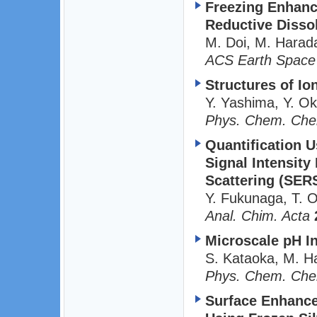
Freezing Enhanc
Reductive Dissol
M. Doi, M. Harad
ACS Earth Space
Structures of Io
Y. Yashima, Y. O
Phys. Chem. Che
Quantification U
Signal Intensit
Scattering (SER
Y. Fukunaga, T. 
Anal. Chim. Acta
Microscale pH I
S. Kataoka, M. H
Phys. Chem. Che
Surface Enhance