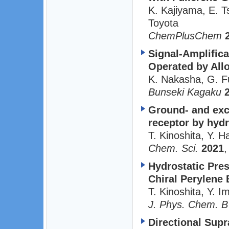
K. Kajiyama, E. 
Toyota
ChemPlusChem
Signal-Amplific
Operated by All
K. Nakasha, G. F
Bunseki Kagaku
Ground- and exci
receptor by hydr
T. Kinoshita, Y. 
Chem. Sci.
2021
Hydrostatic Pres
Chiral Perylene 
T. Kinoshita, Y. 
J. Phys. Chem. B
Directional Sup